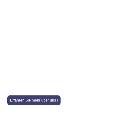
Wilkommen im
BAMACO Onlineshop
Ihr Spezialist für Baumaschinen und LKW
Ersatzteile !
Erfahren SIe mehr über uns !